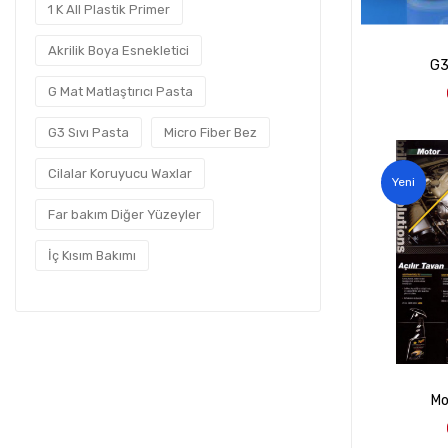
1 K All Plastik Primer
Akrilik Boya Esnekletici
G3
G Mat Matlaştırıcı Pasta
G3 Sıvı Pasta
Micro Fiber Bez
Cilalar Koruyucu Waxlar
Yeni
Far bakım Diğer Yüzeyler
İç Kısım Bakımı
Mo