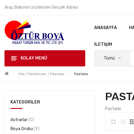
Araç Bakımın ürünlerinin Gerçek Adresi
ANASAYFA
H
İLETIŞIM
KOLAY MENÜ
Tümü
Cila / Parlatıcılar / Pastalar
Pastalar
PAST
KATEGORILER
Pastalar
Astrarlar
0
Boya Grubu
9