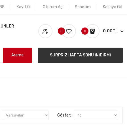
 88
Kayıt Ol
Oturum Aç
Sepetim
Kasaya Git
RÜNLER
0,00TL
0
0
Arama
SÜRPRİZ HAFTA SONU İNİDİRMİ
Göster: