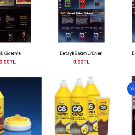
zik Giderme
Detaylı Bakım Ürünleri
D
0,00TL
0,00TL
Ye