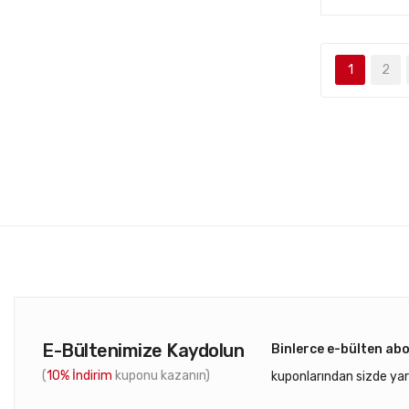
1
2
E-Bültenimize Kaydolun
Binlerce e-bülten ab
(
10% İndirim
kuponu kazanın)
kuponlarından sizde yar