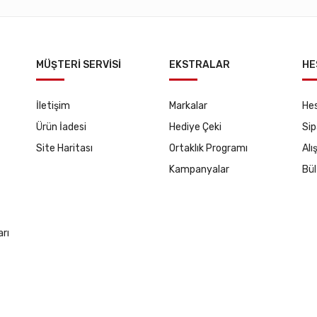
MÜŞTERI SERVISI
EKSTRALAR
HE
İletişim
Markalar
He
Ürün İadesi
Hediye Çeki
Sip
Site Haritası
Ortaklık Programı
Alı
Kampanyalar
Bül
arı