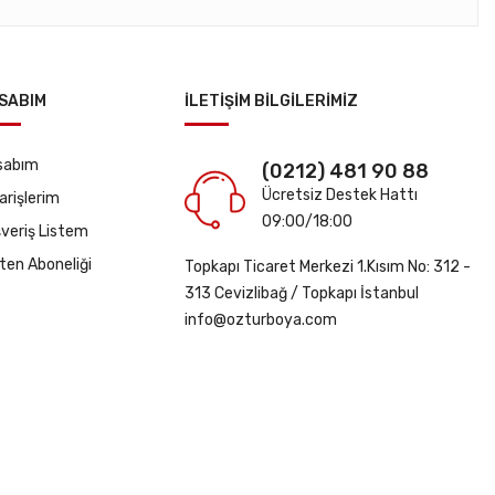
SABIM
İLETIŞIM BILGILERIMİZ
sabım
(0212) 481 90 88
Ücretsiz Destek Hattı
arişlerim
09:00/18:00
şveriş Listem
ten Aboneliği
Topkapı Ticaret Merkezi 1.Kısım No: 312 -
313 Cevizlibağ / Topkapı İstanbul
info@ozturboya.com