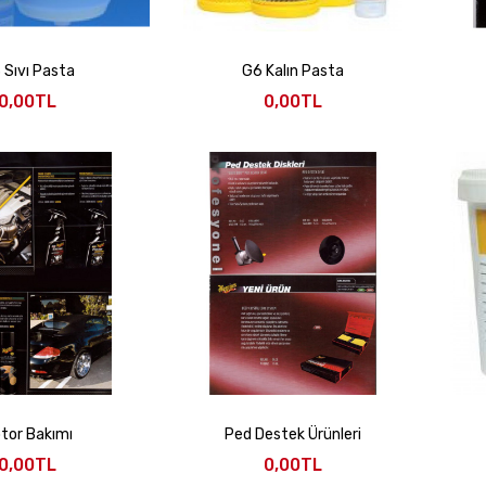
 Sıvı Pasta
G6 Kalın Pasta
0,00TL
0,00TL
tor Bakımı
Ped Destek Ürünleri
0,00TL
0,00TL