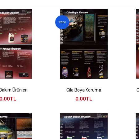
Yeni
Bakım Ürünleri
Cila Boya Koruma
C
0,00TL
0,00TL