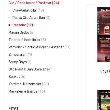
Cila / Parlatıcılar / Pastalar
24
Cila-Parlatıcılar
18
Pasta Cila Aparatları
3
Pastalar
19
Macun Grubu
6
Tinerler / İncelticiler
5
Vernikler / Sertleştiriciler / Astarlar
17
Zımparalar
11
Sprey Boya
1
Oto Plastik San Boyaları
4
Boya 
Sonkat
6
Yardımcı Malzemeler
20
Maskeleme Bantları
3
FIYAT