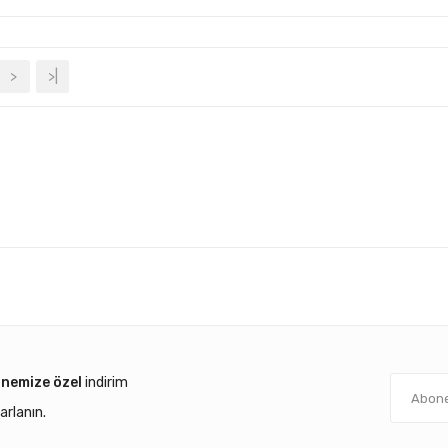
>
>|
onemize özel
indirim
arlanın.