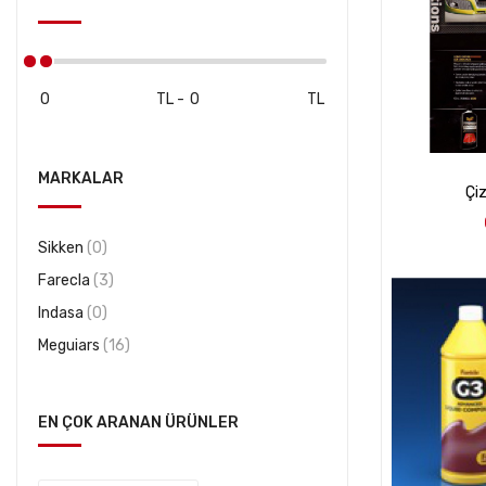
TL
-
TL
MARKALAR
Çi
Sikken
(0)
Farecla
(3)
Indasa
(0)
Meguiars
(16)
EN ÇOK ARANAN ÜRÜNLER