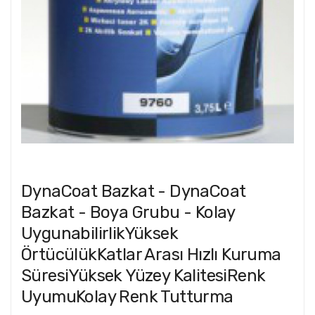
DynaCoat Bazkat - DynaCoat
Bazkat - Boya Grubu - Kolay
UygunabilirlikYüksek
ÖrtücülükKatlar Arası Hızlı Kuruma
SüresiYüksek Yüzey KalitesiRenk
UyumuKolay Renk Tutturma