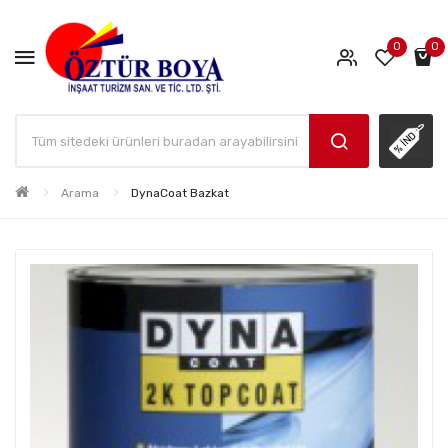
0
0
Arama
DynaCoat Bazkat