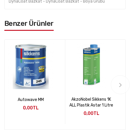
DynaCoat Bazkat - DynaCoat Bazkat - Boya Grubu
Benzer Ürünler
AkzoNobel Sikkens 1K
Autowave MM
ALL Plastik Astar 1 Litre
0,00TL
0,00TL